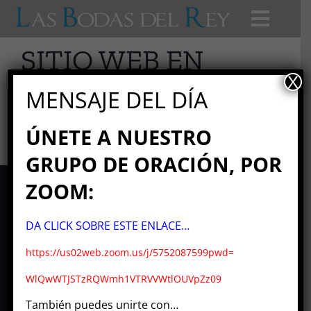
Skip
Toggl
to
content
SITIO WEB EN
Navig
Mensaje del Día
X
MANTENIMIENTO
MENSAJE DEL DÍA
Libros
ÚNETE A NUESTRO
GRUPO DE ORACIÓN, POR
Videos
ZOOM:
Copyright 2026 – 2027
Oraciones
Las Bodas del Rey
DA CLICK SOBRE ESTE ENLACE…
Tuya es la Victoria !
https://us02web.zoom.us/j/5752087599pwd=
Audios
Compartir…
WlQwWTJSTzRQWmh1VTRVVWtlOUVpZz09
También puedes unirte con…